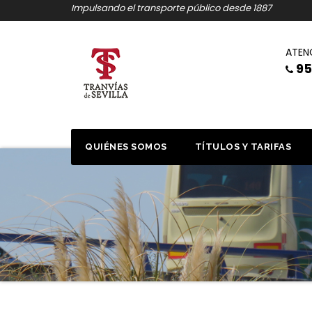
Saltar
Impulsando el transporte público desde 1887
al
contenido
ATEN
95
QUIÉNES SOMOS
TÍTULOS Y TARIFAS